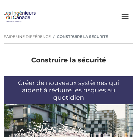
Aller au contenu principal
Fil d'Ariane
FAIRE UNE DIFFÉRENCE
CONSTRUIRE LA SÉCURITÉ
Construire la sécurité
Créer de nouveaux systèmes qui
aident à réduire les risques au
quotidien